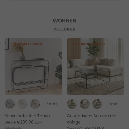
WOHNEN
VER TODOS
3 % de descuento
17 % de descuento
+ 2 más
+ 2 más
Konsolentisch - Thaya
Couchtisch- Samina mit
€289,00 EUR
Ablage
Desde
€299,00
€289,00 EUR
Desde