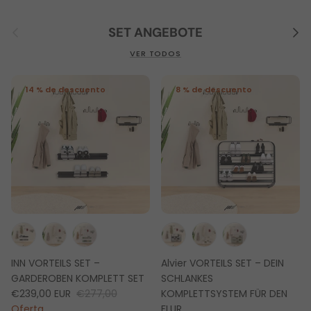
Anterior
Sigu
SET ANGEBOTE
VER TODOS
14 % de descuento
8 % de descuento
INN VORTEILS SET –
Alvier VORTEILS SET – DEIN
GARDEROBEN KOMPLETT SET
SCHLANKES
€239,00 EUR
€277,00
KOMPLETTSYSTEM FÜR DEN
Oferta
FLUR