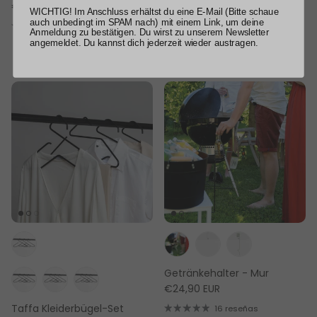
€89,00 EUR
Ager
WICHTIG! Im Anschluss erhältst du eine E-Mail (Bitte schaue
€19,90 EUR
auch unbedingt im SPAM nach) mit einem Link, um deine
18 reseñas
Anmeldung zu bestätigen. Du wirst zu unserem Newsletter
23 reseñas
angemeldet. Du kannst dich jederzeit wieder austragen.
Getränkehalter - Mur
€24,90 EUR
Taffa Kleiderbügel-Set
16 reseñas