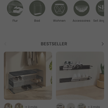
Flur
Bad
Wohnen
Accessoires
Set Ange
Anterior
Sigu
BESTSELLER
+ 3 más
+ 3 más