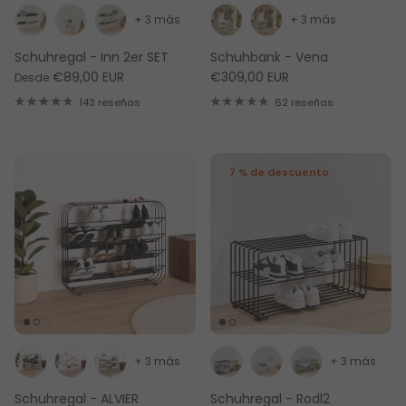
+ 3 más
+ 3 más
Schuhregal - Inn 2er SET
Schuhbank - Vena
€89,00 EUR
€309,00 EUR
Desde
143 reseñas
62 reseñas
7 % de descuento
+ 3 más
+ 3 más
Schuhregal - ALVIER
Schuhregal - Rodl2