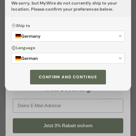
We sorry, but
MyWire
do not currently ship to your
+ 3 más
+ 3 más
location. Please confirm your preferences below.
Wandaufhängung - ALVIER
Wandaufhängung Rodl 1 &
€49,00 EUR
Rodl 2
Ship to
€49,00 EUR
Sichere dir
3% Rabatt
Germany
Melden dich jetzt zu unserem
Language
Newsletter
an und profitiere von
German
exklusiven
Angeboten
sowie wertvollen
Tipps. Als kleines Dankeschön
CONFIRM AND CONTINUE
schenken wir dir
3% Rabatt
auf deine
erste Bestellung.
E-Mail
Jetzt 3% Rabatt sichern
Sitzauflage
Buchstütze, Zeitungsständer