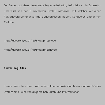
Der Server, auf dem diese Website gehosted wird, befindet sich in Österreich
und wird von der iT works4you GmbH, betrieben, mit welcher wir einen
Auftragsverarbeitungsvertrag abgeschlossen haben. Genaueres entnehmen
Sie bitte:
https://itworks4you.at/hp/index.php/cloud
https://itworks4you.at/hp/index.php/dsvgo
Serv
er-Log-Files
Unsere Website erfasst mit jedem Ihrer Aufrufe durch ein automatisiertes
System eine Reihe von allgemeinen Daten und Informationen.