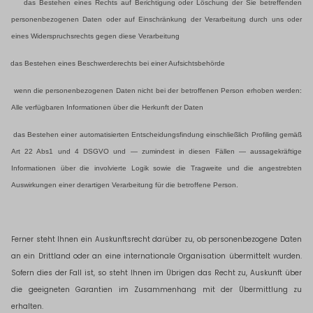
das Bestehen eines Rechts auf Berichtigung oder Löschung der Sie betreffenden
personenbezogenen Daten oder auf Einschränkung der Verarbeitung durch uns oder
eines Widerspruchsrechts gegen diese Verarbeitung
das Bestehen eines Beschwerderechts bei einer Aufsichtsbehörde
wenn die personenbezogenen Daten nicht bei der betroffenen Person erhoben werden:
Alle verfügbaren Informationen über die Herkunft der Daten
das Bestehen einer automatisierten Entscheidungsfindung einschließlich Profiling gemäß
Art 22 Abs1 und 4 DSGVO und — zumindest in diesen Fällen — aussagekräftige
Informationen über die involvierte Logik sowie die Tragweite und die angestrebten
Auswirkungen einer derartigen Verarbeitung für die betroffene Person.
Ferner steht Ihnen ein Auskunftsrecht darüber zu, ob personenbezogene Daten
an ein Drittland oder an eine internationale Organisation übermittelt wurden.
Sofern dies der Fall ist, so steht Ihnen im Übrigen das Recht zu, Auskunft über
die geeigneten Garantien im Zusammenhang mit der Übermittlung zu
erhalten.