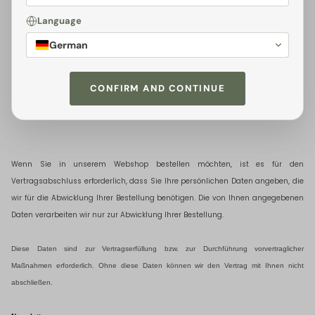
Language
Wenn Sie Ihre Bestelldaten auf unserer Website, telefonisch oder
via Email
angeben, werden die von Ihnen angegebenen Daten, einschließlich Ihrer
German
personenbezogenen Daten
im Rahmen unserer Geschäftsbeziehung mit Ihnen
von uns und den unten genannten Empfängern zur (Vor-)Vertragsabwicklung
CONFIRM AND CONTINUE
verarbeitet, um Ihre Bestellung abzuwickeln und zu verwalten, sowie um Sie als
Kunden zu betreuen.
Wenn Sie in unserem Webshop bestellen möchten, ist es für den
Vertragsabschluss erforderlich, dass Sie Ihre persönlichen Daten angeben, die
wir für die Abwicklung Ihrer Bestellung benötigen. Die von Ihnen angegebenen
Daten verarbeiten wir nur zur Abwicklung Ihrer Bestellung.
Diese Daten sind zur Vertragserfüllung bzw
.
zur Durchführung vorvertraglicher
Maßnahmen erforderlich. Ohne diese Daten können wir den Vertrag mit Ihnen nicht
abschließen.