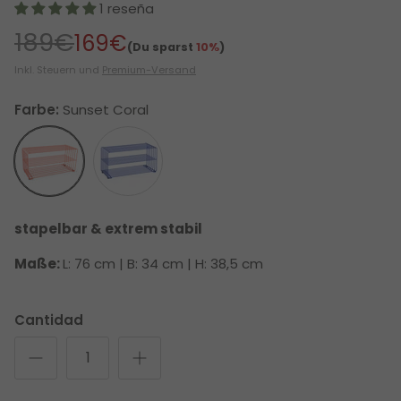
1 reseña
189€
169€
(Du sparst
10%
)
Inkl. Steuern und
Premium-Versand
Farbe:
Sunset Coral
Sunset Coral
Blue Sky
stapelbar & extrem stabil
Maße:
L: 76 cm | B: 34 cm | H: 38,5 cm
Cantidad