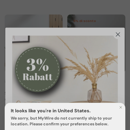
6% di sconto
+ 3 in più
+ 3 in più
Schuhregal - Navia
Schuhregal - Rodl1
€389,00 EUR
€99,00 EUR
€105,00
Da
Vendita
10 recensioni
It looks like you're in United States.
71 recensioni
We sorry, but
MyWire
do not currently ship to your
location. Please confirm your preferences below.