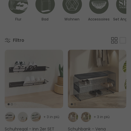
Flur
Bad
Wohnen
Accessoires
Set Ange
Filtro
+ 3 in più
+ 3 in più
Schuhregal - Inn 2er SET
Schuhbank - Vena