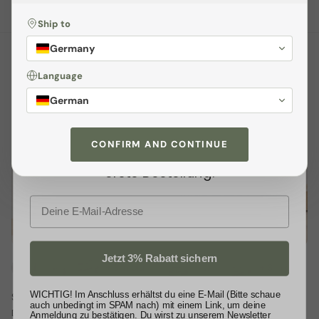
Ship to
Sichere dir
3% Rabatt
Germany
Melden dich jetzt zu unserem
Language
BESTSELLER
Newsletter
an und profitiere von
German
exklusiven
Angeboten
sowie wertvollen
7% di sconto
Tipps. Als kleines Dankeschön
CONFIRM AND CONTINUE
schenken wir dir
3% Rabatt
auf deine
erste Bestellung.
E-Mail
Jetzt 3% Rabatt sichern
+ 3 in più
+ 3 in più
WICHTIG! Im Anschluss erhältst du eine E-Mail (Bitte schaue
Schuhregal - Inn 2er SET
Schuhregal - Rodl2
auch unbedingt im SPAM nach) mit einem Link, um deine
€89,00 EUR
€139,00 EUR
€149,00
Da
Da
Anmeldung zu bestätigen. Du wirst zu unserem Newsletter