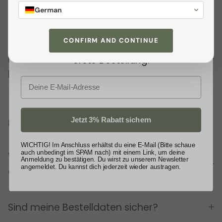
Newsletter
an und profitiere von
ALLGEMEINES
German
exklusiven
Angeboten
sowie wertvollen
Tipps. Als kleines Dankeschön
CONFIRM AND CONTINUE
Was sind die nächsten Schritte, wenn
schenken wir dir
3% Rabatt
auf deine
ich meine Bestellung aufgegeben
erste Bestellung.
habe?
E-Mail
Jetzt 3% Rabatt sichern
BEZAHLUNG
WICHTIG! Im Anschluss erhältst du eine E-Mail (Bitte schaue
auch unbedingt im SPAM nach) mit einem Link, um deine
Welche Bezahlungsarten werden
Anmeldung zu bestätigen. Du wirst zu unserem Newsletter
angemeldet. Du kannst dich jederzeit wieder austragen.
akzeptiert?
Sind meine Bestelldaten sicher?