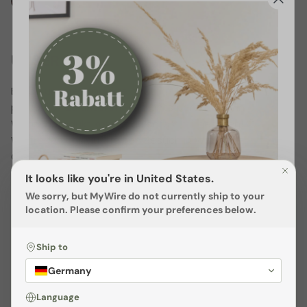
UNSER STORE
Erlebe unsere Produkte hautnah und lass dich
persönlich zu unseren Highlights beraten. Dein
Wunschprodukt kannst du sofort mitnehmen! 😊
Wir freuen uns auf deinen Besuch in Weibern-
Oberösterreich!
It looks like you're in United States.
We sorry, but
MyWire
do not currently ship to your
location. Please confirm your preferences below.
FAQ
Ship to
Sichere dir
3% Rabatt
Germany
Melden dich jetzt zu unserem
Language