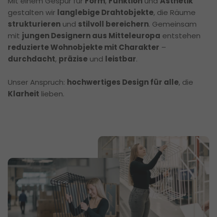
Mit einem Gespür für
Form
,
Funktion
und
Ästhetik
gestalten wir
langlebige Drahtobjekte
, die Räume
strukturieren
und
stilvoll bereichern
. Gemeinsam
mit
jungen Designern aus Mitteleuropa
entstehen
reduzierte Wohnobjekte mit Charakter
–
durchdacht
,
präzise
und
leistbar
.
Unser Anspruch:
hochwertiges Design für alle
, die
Klarheit
lieben.