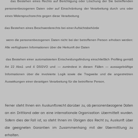
das Bestehen eines Rechts auf Berichtigung oder Löschung der Sie betreffenden
personenbezogenen Daten oder auf Einschränkung der Verarbeitung durch uns oder
eines Widerspruchsrechts gegen diese Verarbeitung
das Bestehen eines Beschwerderechts bei einer Aufsichtsbehörde
wenn die personenbezogenen Daten nicht bei der betroffenen Person erhoben werden:
Alle verfügbaren Informationen über die Herkunft der Daten
das Bestehen einer automatisierten Entscheidungsfindung einschließlich Profiling gemäß
Art 22 Abs1 und 4 DSGVO und — zumindest in diesen Fällen — aussagekräftige
Informationen über die involvierte Logik sowie die Tragweite und die angestrebten
Auswirkungen einer derartigen Verarbeitung für die betroffene Person.
Ferner steht Ihnen ein Auskunftsrecht darüber zu, ob personenbezogene Daten
an ein Drittland oder an eine internationale Organisation übermittelt wurden.
Sofern dies der Fall ist, so steht Ihnen im Übrigen das Recht zu, Auskunft über
die geeigneten Garantien im Zusammenhang mit der Übermittlung zu
erhalten.