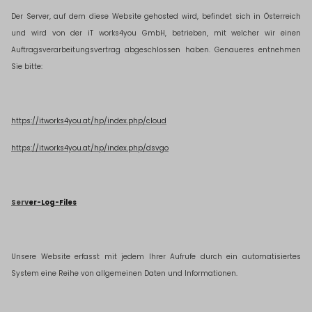
Der Server, auf dem diese Website gehosted wird, befindet sich in Österreich
und wird von der iT works4you GmbH, betrieben, mit welcher wir einen
Auftragsverarbeitungsvertrag abgeschlossen haben. Genaueres entnehmen
Sie bitte:
https://itworks4you.at/hp/index.php/cloud
https://itworks4you.at/hp/index.php/dsvgo
Serv
er-Log-Files
Unsere Website erfasst mit jedem Ihrer Aufrufe durch ein automatisiertes
System eine Reihe von allgemeinen Daten und Informationen.