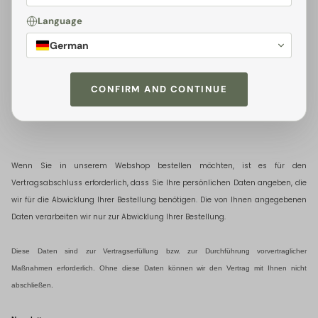
Language
Wenn Sie Ihre Bestelldaten auf unserer Website, telefonisch oder
via Email
angeben, werden die von Ihnen angegebenen Daten, einschließlich Ihrer
German
personenbezogenen Daten
im Rahmen unserer Geschäftsbeziehung mit Ihnen
von uns und den unten genannten Empfängern zur (Vor-)Vertragsabwicklung
CONFIRM AND CONTINUE
verarbeitet, um Ihre Bestellung abzuwickeln und zu verwalten, sowie um Sie als
Kunden zu betreuen.
Wenn Sie in unserem Webshop bestellen möchten, ist es für den
Vertragsabschluss erforderlich, dass Sie Ihre persönlichen Daten angeben, die
wir für die Abwicklung Ihrer Bestellung benötigen. Die von Ihnen angegebenen
Daten verarbeiten wir nur zur Abwicklung Ihrer Bestellung.
Diese Daten sind zur Vertragserfüllung bzw
.
zur Durchführung vorvertraglicher
Maßnahmen erforderlich. Ohne diese Daten können wir den Vertrag mit Ihnen nicht
abschließen.