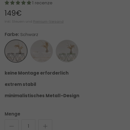
1 recenze
149€
Inkl. Steuern und
Premium-Versand
Farbe:
Schwarz
Schwarz
Weiß
Grün
keine Montage erforderlich
extrem stabil
minimalistisches Metall-Design
Menge