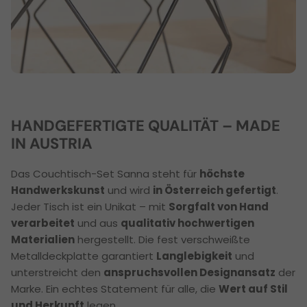
HANDGEFERTIGTE QUALITÄT – MADE
IN AUSTRIA
Das Couchtisch-Set Sanna steht für
höchste
Handwerkskunst
und wird
in Österreich gefertigt
.
Jeder Tisch ist ein Unikat – mit
Sorgfalt von Hand
verarbeitet
und aus
qualitativ hochwertigen
Materialien
hergestellt. Die fest verschweißte
Metalldeckplatte garantiert
Langlebigkeit
und
unterstreicht den
anspruchsvollen Designansatz
der
Marke. Ein echtes Statement für alle, die
Wert auf Stil
und Herkunft
legen.