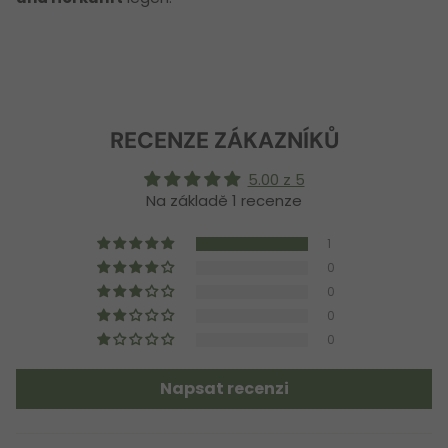
RECENZE ZÁKAZNÍKŮ
5.00 z 5
Na základě 1 recenze
1
0
0
0
0
Napsat recenzi