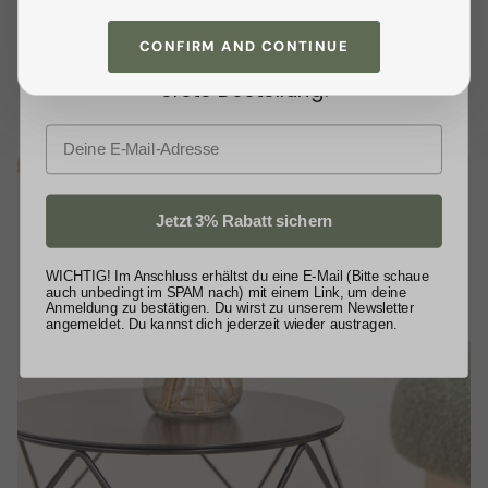
Tisch
flexibel als Beistelltisch
neben dem Sofa
Tipps. Als kleines Dankeschön
genutzt werden kann – ideal für Snacks, Zeitschriften
CONFIRM AND CONTINUE
oder eine Lampe.
schenken wir dir
3% Rabatt
auf deine
erste Bestellung.
E-Mail
Jetzt 3% Rabatt sichern
WICHTIG! Im Anschluss erhältst du eine E-Mail (Bitte schaue
auch unbedingt im SPAM nach) mit einem Link, um deine
Anmeldung zu bestätigen. Du wirst zu unserem Newsletter
angemeldet. Du kannst dich jederzeit wieder austragen.