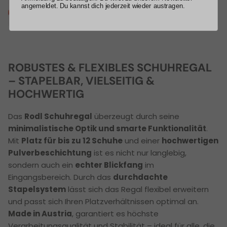
angemeldet. Du kannst dich jederzeit wieder austragen.
ROBUSTES & FLEXIBLES SCHUHREGAL
– STAPELBAR, VIELSEITIG &
HOCHWERTIG
Das
Rodl Schuhregal
überzeugt durch seine
minimalistische Optik und smarte Funktionalität
.
Mit
Platz für bis zu 12 Schuhe
und einer
hochwertigen
Pulverbeschichtung
ist es nicht nur langlebig,
sondern auch ein
echter Blickfang
im
Eingangsbereich. Durch das
durchdachte
Stapelsystem
lässt sich das Regal flexibel erweitern
und passt sich Ihren Platzverhältnissen optimal an.
Made in Austria
, garantiert es höchste
Verarbeitungsqualität und Stabilität – ideal für alle, die