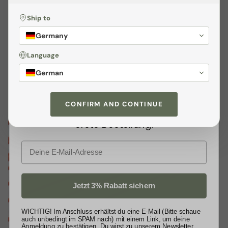
moderne Wohnräume.
Ship to
Sichere dir
3% Rabatt
Germany
Melden dich jetzt zu unserem
Language
Newsletter
an und profitiere von
German
exklusiven
Angeboten
sowie wertvollen
Tipps. Als kleines Dankeschön
CONFIRM AND CONTINUE
schenken wir dir
3% Rabatt
auf deine
erste Bestellung.
E-Mail
Jetzt 3% Rabatt sichern
WICHTIG! Im Anschluss erhältst du eine E-Mail (Bitte schaue
auch unbedingt im SPAM nach) mit einem Link, um deine
Anmeldung zu bestätigen. Du wirst zu unserem Newsletter