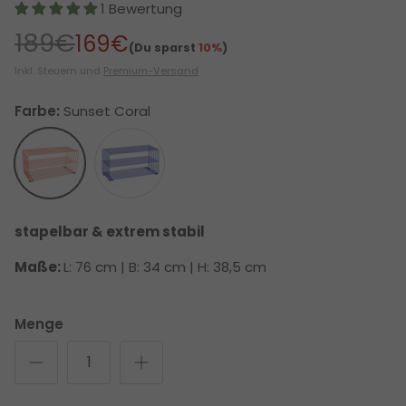
1 Bewertung
189€
169€
(Du sparst
10%
)
Inkl. Steuern und
Premium-Versand
Farbe:
Sunset Coral
Sunset Coral
Blue Sky
stapelbar & extrem stabil
Maße:
L: 76 cm | B: 34 cm | H: 38,5 cm
Menge