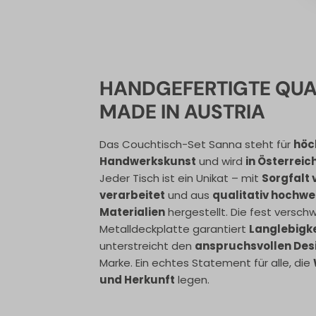
HANDGEFERTIGTE QUA
MADE IN AUSTRIA
Das Couchtisch-Set Sanna steht für
höc
Handwerkskunst
und wird
in Österreic
Jeder Tisch ist ein Unikat – mit
Sorgfalt
verarbeitet
und aus
qualitativ hochwe
Materialien
hergestellt. Die fest versch
Metalldeckplatte garantiert
Langlebigke
unterstreicht den
anspruchsvollen Des
Marke. Ein echtes Statement für alle, die
und Herkunft
legen.