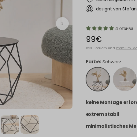
designt von Stefan 
4 отзива
99€
Inkl. Steuern und
Premium-V
Farbe:
Schwarz
Schwarz
Weiß
keine Montage erfor
extrem stabil
minimalistisches Me