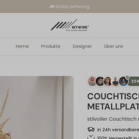
🚛 Gratis Lieferung
Home
Produkte
Designer
Über uns
224
COUCHTISC
METALLPLA
stilvoller Couchtisch
in 24h versandbere
100% Hergestellt in