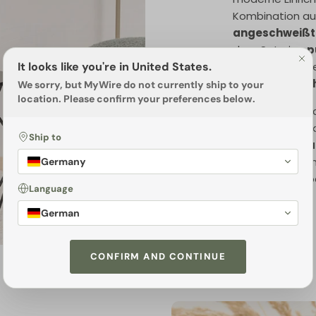
Kombination a
angeschweißte
dem Set eine
p
It looks like you're in United States.
passt sich müh
schafft eine
ru
We sorry, but
MyWire
do not currently ship to your
location. Please confirm your preferences below.
Der größere Tis
Bücher, Getränk
Ship to
Tisch
flexibel a
genutzt werden 
Germany
oder eine Lamp
Language
German
CONFIRM AND CONTINUE