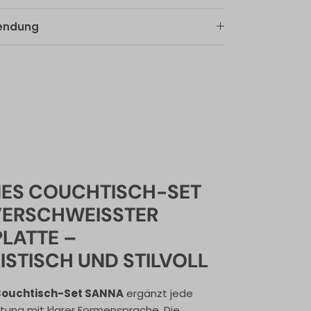
sendung
ES COUCHTISCH-SET
VERSCHWEISSTER M
ATTE – M
STISCH UND STILVOLL
Couchtisch-Set SANNA
ergänzt jede
tung mit klarer Formensprache. Die