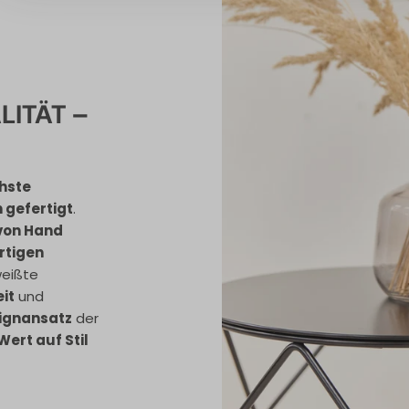
LITÄT –
hste
h gefertigt
.
 von Hand
rtigen
weißte
it
und
ignansatz
der
Wert auf Stil