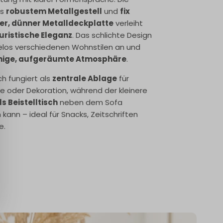
us
robustem Metallgestell
und
fix
r, dünner Metalldeckplatte
verleiht
uristische Eleganz
. Das schlichte Design
elos verschiedenen Wohnstilen an und
hige, aufgeräumte Atmosphäre
.
ch fungiert als
zentrale Ablage
für
e oder Dekoration, während der kleinere
ls Beistelltisch
neben dem Sofa
kann – ideal für Snacks, Zeitschriften
e.