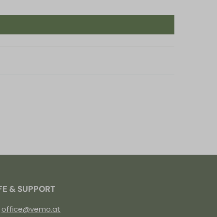
FE & SUPPORT
:
office@vemo.at