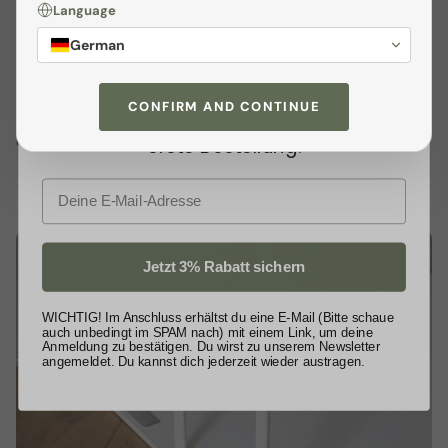
Melden dich jetzt zu unserem
Language
bietet der freistehende Handtuchhalter ausreichend
Newsletter
an und profitiere von
Platz für bis zu
drei große Handtücher
. Zusätzlich
German
exklusiven
Angeboten
sowie wertvollen
sorgen zwei praktische Haken für die ordentliche
Tipps. Als kleines Dankeschön
Aufbewahrung kleinerer Tücher oder Waschlappen. Der
CONFIRM AND CONTINUE
schenken wir dir
3% Rabatt
auf deine
„Enns“
kommt fertig montiert bei dir an – einfach
auspacken, aufstellen und genießen!
erste Bestellung.
E-Mail
Jetzt 3% Rabatt sichern
WICHTIG! Im Anschluss erhältst du eine E-Mail (Bitte schaue
auch unbedingt im SPAM nach) mit einem Link, um deine
Anmeldung zu bestätigen. Du wirst zu unserem Newsletter
angemeldet. Du kannst dich jederzeit wieder austragen.