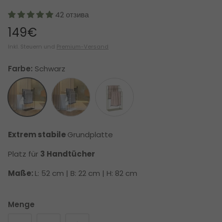
42 отзива
149€
Inkl. Steuern und
Premium-Versand
Farbe:
Schwarz
Schwarz
Weiß
Grün
Extrem stabile
Grundplatte
Platz für
3 Handtücher
Maße:
L: 52 cm | B: 22 cm | H: 82 cm
Menge