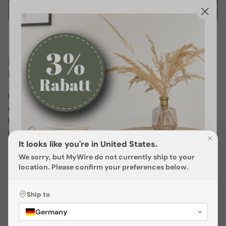
MODERNER HANDTUCHSTÄNDER AUS
METALL – STILVOLL & FUNKTIONAL
Der Handtuchständer
„Enns“
vereint elegantes Design
mit höchster Funktionalität und ist eine stilvolle
Ergänzung für jedes Badezimmer. Gefertigt aus
massivem
8 mm starkem Metalldraht
und
It looks like you're in United States.
ausgestattet mit einer stabilen Bodenplatte, bietet er
eine robuste und langlebige Lösung zur
We sorry, but
MyWire
do not currently ship to your
location. Please confirm your preferences below.
Handtuchtrocknung. Sein minimalistisches, modernes
Design macht ihn zu einem echten Hingucker, während
die durchdachte Konstruktion Platz für mehrere
Ship to
Handtücher gleichzeitig bietet.
Sichere dir
3% Rabatt
Germany
Mit einer
Breite von 52 cm
und einer
Höhe von 82 cm