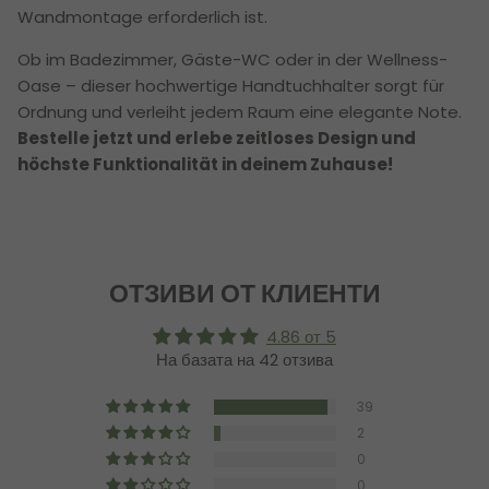
Wandmontage erforderlich ist.
Ob im Badezimmer, Gäste-WC oder in der Wellness-
Oase – dieser hochwertige Handtuchhalter sorgt für
Ordnung und verleiht jedem Raum eine elegante Note.
Bestelle jetzt und erlebe zeitloses Design und
höchste Funktionalität in deinem Zuhause!
ОТЗИВИ ОТ КЛИЕНТИ
4.86 от 5
На базата на 42 отзива
39
2
0
0