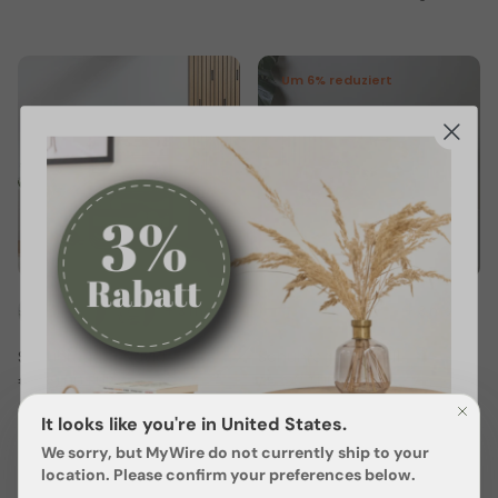
Um 6% reduziert
+ 3 mehr
+ 3 mehr
Schuhregal - Navia
Schuhregal - Rodl1
€389,00 EUR
€99,00 EUR
€105,00
Ab
Sale
10 bewertungen
It looks like you're in United States.
71 bewertungen
We sorry, but
MyWire
do not currently ship to your
location. Please confirm your preferences below.