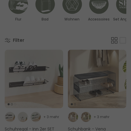
Flur
Bad
Wohnen
Accessoires
Set Ange
Filter
+ 3 mehr
+ 3 mehr
Schuhregal - Inn 2er SET
Schuhbank - Vena