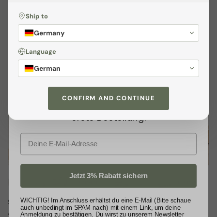
Ship to
Sichere dir
3% Rabatt
Germany
Melden dich jetzt zu unserem
Language
BESTSELLER
Newsletter
an und profitiere von
German
exklusiven
Angeboten
sowie wertvollen
Um 7% reduziert
Tipps. Als kleines Dankeschön
CONFIRM AND CONTINUE
schenken wir dir
3% Rabatt
auf deine
erste Bestellung.
E-Mail
Jetzt 3% Rabatt sichern
+ 3 mehr
+ 3 mehr
WICHTIG! Im Anschluss erhältst du eine E-Mail (Bitte schaue
Schuhregal - Inn 2er SET
Schuhregal - Rodl2
auch unbedingt im SPAM nach) mit einem Link, um deine
€89,00 EUR
€139,00 EUR
€149,00
Ab
Ab
Anmeldung zu bestätigen. Du wirst zu unserem Newsletter