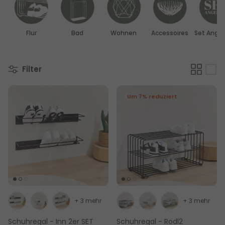
Flur
Bad
Wohnen
Accessoires
Set Ange
Filter
Um 7% reduziert
+ 3 mehr
+ 3 mehr
Schuhregal - Inn 2er SET
Schuhregal - Rodl2