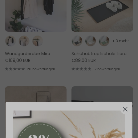
+ 3 mehr
Wandgarderobe Mira
Schuhabtropfschale Liora
€169,00 EUR
€89,00 EUR
20 bewertungen
17 bewertungen