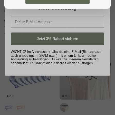
schenken wir dir
3% Rabatt
auf deine
erste Bestellung.
+ 3 mehr
E-Mail
Schuhbank - Vena
Sitzauflage
€309,00 EUR
€89,00 EUR
63 bewertungen
18 bewertungen
Jetzt 3% Rabatt sichern
WICHTIG! Im Anschluss erhältst du eine E-Mail (Bitte schaue
Um 20% reduziert
auch unbedingt im SPAM nach) mit einem Link, um deine
Anmeldung zu bestätigen. Du wirst zu unserem Newsletter
angemeldet. Du kannst dich jederzeit wieder austragen.