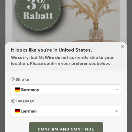
Handtuchleiter – Drava
€199,00 EUR
Taffa Kleiderbügel-Set
12 bewertungen
It looks like you're in United States.
€59,90 EUR
We sorry, but
MyWire
do not currently ship to your
15 bewertungen
location. Please confirm your preferences below.
Ship to
Sichere dir
3% Rabatt
Germany
Melden dich jetzt zu unserem
Language
Newsletter
an und profitiere von
German
exklusiven
Angeboten
sowie wertvollen
Tipps. Als kleines Dankeschön
CONFIRM AND CONTINUE