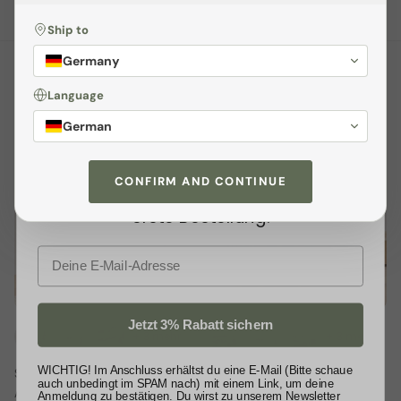
Ship to
Sichere dir
3% Rabatt
Germany
Melden dich jetzt zu unserem
Language
BESTSELLER
Newsletter
an und profitiere von
German
exklusiven
Angeboten
sowie wertvollen
Um 7% reduziert
Tipps. Als kleines Dankeschön
CONFIRM AND CONTINUE
schenken wir dir
3% Rabatt
auf deine
erste Bestellung.
E-Mail
Jetzt 3% Rabatt sichern
+ 3 mehr
+ 3 mehr
WICHTIG! Im Anschluss erhältst du eine E-Mail (Bitte schaue
Schuhregal - Inn 2er SET
Schuhregal - Rodl2
auch unbedingt im SPAM nach) mit einem Link, um deine
€89,00 EUR
€139,00 EUR
€149,00
Ab
Ab
Anmeldung zu bestätigen. Du wirst zu unserem Newsletter