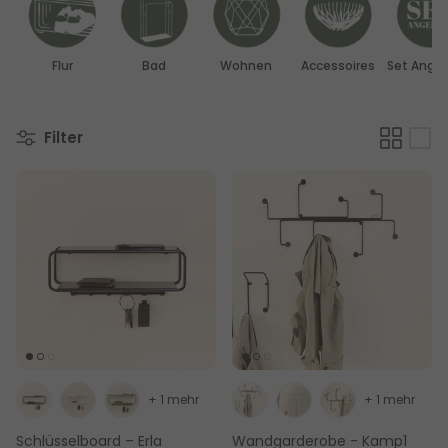
Flur
Bad
Wohnen
Accessoires
Set Ange
Filter
+ 1 mehr
+ 1 mehr
Schlüsselboard – Erla
Wandgarderobe - Kamp1