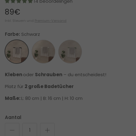
14 beoordelingen
89€
Inkl. Steuern und
Premium-Versand
Farbe:
Schwarz
Schwarz
Weiß
Grün
Kleben
oder
Schrauben
– du entscheidest!
Platz für
2 große Badetücher
Maße:
L: 80 cm | B: 16 cm | H: 10 cm
Aantal