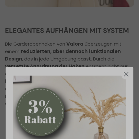
ELEGANTES AUFHÄNGEN MIT SYSTEM
Die Garderobenhaken von
Valora
überzeugen mit
einem
reduzierten, aber dennoch funktionalen
Design
, das in jede Umgebung passt. Durch die
versetzte Anordnung der Haken
entsteht nicht nur
ein ästhetischer Reiz, sondern auch
maximale
Nutzbarkeit
auf kompaktem Raum. Das 3er-Set
ermöglicht
18 flexible Aufhängepunkte
für Kleidung,
Handtücher oder Taschen –
robust, funktional und
absolut stilvoll
.