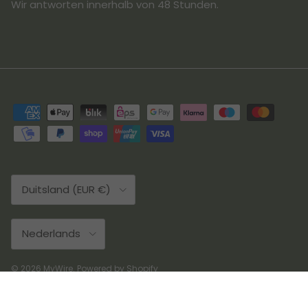
Wir antworten innerhalb von 48 Stunden.
Land/Regio
Duitsland (EUR €)
Taal
Nederlands
© 2026
MyWire
.
Powered by Shopify