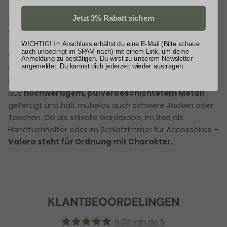
SCHNELL MONTIERT, LANGLEBIG &
Jetzt 3% Rabatt sichern
VIELSEITIG EINSETZBAR
WICHTIG! Im Anschluss erhältst du eine E-Mail (Bitte schaue
auch unbedingt im SPAM nach) mit einem Link, um deine
Valora
kommt inklusive
passender
Anmeldung zu bestätigen. Du wirst zu unserem Newsletter
angemeldet. Du kannst dich jederzeit wieder austragen.
Edelstahlschrauben und Dübel
– so ist die Montage
in wenigen Minuten erledigt. Das Hakenleisten-Set ist
aus
hochwertigem, pulverbeschichtetem Metall
gefertigt und hält mühelos auch schwere Jacken oder
Taschen. Ob als stilvolle Garderobe, im Bad als
Handtuchhalter oder im Schlafzimmer für Accessoires –
Valora steht für Ordnung mit Charakter.
KLANTBEOORDELINGEN
5.00 van de 5