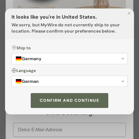
It looks like you're in United States.
We sorry, but
MyWire
do not currently ship to your
location. Please confirm your preferences below.
Ship to
Sichere dir
3% Rabatt
Germany
Melden dich jetzt zu unserem
Language
Newsletter
an und profitiere von
German
exklusiven
Angeboten
sowie wertvollen
Tipps. Als kleines Dankeschön
CONFIRM AND CONTINUE
schenken wir dir
3% Rabatt
auf deine
erste Bestellung.
E-Mail