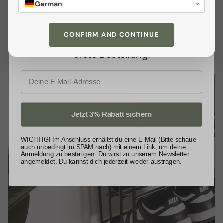
Schuhaufbewahrung.
Hergestellt in Österreich
,
German
exklusiven
Angeboten
sowie wertvollen
garantiert es höchste Qualität – fertig montiert und
Tipps. Als kleines Dankeschön
sofort einsatzbereit!
CONFIRM AND CONTINUE
schenken wir dir
3% Rabatt
auf deine
erste Bestellung.
E-Mail
Jetzt 3% Rabatt sichern
WICHTIG! Im Anschluss erhältst du eine E-Mail (Bitte schaue
auch unbedingt im SPAM nach) mit einem Link, um deine
Anmeldung zu bestätigen. Du wirst zu unserem Newsletter
angemeldet. Du kannst dich jederzeit wieder austragen.